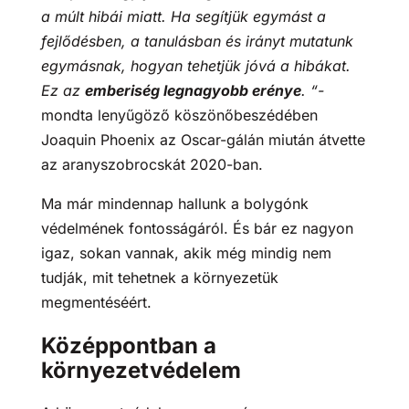
a múlt hibái miatt. Ha segítjük egymást a
fejlődésben, a tanulásban és irányt mutatunk
egymásnak, hogyan tehetjük jóvá a hibákat.
Ez az
emberiség legnagyobb erénye
. “-
mondta lenyűgöző köszönőbeszédében
Joaquin Phoenix az Oscar-gálán miután átvette
az aranyszobrocskát 2020-ban.
Ma már mindennap hallunk a bolygónk
védelmének fontosságáról. És bár ez nagyon
igaz, sokan vannak, akik még mindig nem
tudják, mit tehetnek a környezetük
megmentéséért.
Középpontban a
környezetvédelem