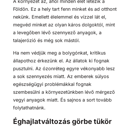
A környezet az, ahol minden élet létezik a
Földön. Ez a hely tart fenn minket és ad otthont
nekünk. Emellett élelemmel és vízzel lát el,
megvéd minket az olyan káros dolgoktól, mint
a levegőben lévő szennyező anyagok, a
talajerózió és még sok mástól.
Ha nem védjük meg a bolygónkat, kritikus
állapothoz érkezünk el. Az állatok ki fognak
pusztulni. Az ózonréteg egyre vékonyabb lesz
a sok szennyezés miatt. Az emberek súlyos
egészségügyi problémákkal fognak
szembesülni a környezetünkben lévő mérgező
vegyi anyagok miatt. És sajnos a sort tovább
folytathatnánk.
Éghajlatváltozás görbe tükör