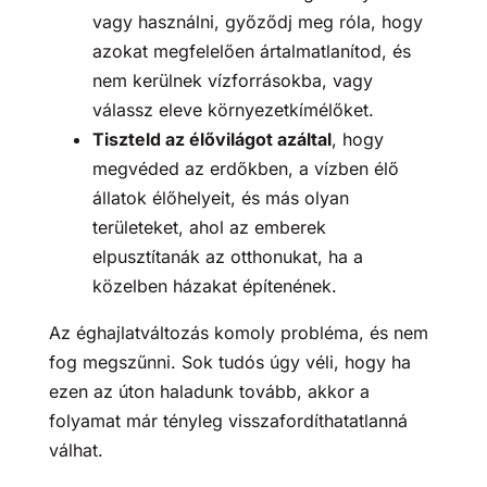
vagy használni, győződj meg róla, hogy
azokat megfelelően ártalmatlanítod, és
nem kerülnek vízforrásokba, vagy
válassz eleve környezetkímélőket.
Tiszteld az élővilágot azáltal
, hogy
megvéded az erdőkben, a vízben élő
állatok élőhelyeit, és más olyan
területeket, ahol az emberek
elpusztítanák az otthonukat, ha a
közelben házakat építenének.
Az éghajlatváltozás komoly probléma, és nem
fog megszűnni. Sok tudós úgy véli, hogy ha
ezen az úton haladunk tovább, akkor a
folyamat már tényleg visszafordíthatatlanná
válhat.