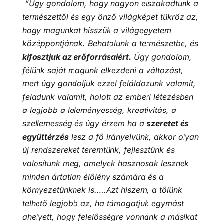
“Úgy gondolom, hogy nagyon elszakadtunk a
természettől és egy önző világképet tükröz az,
hogy magunkat hisszük a világegyetem
középpontjának. Behatolunk a természetbe, és
kifosztjuk az erőforrásaiért.
Úgy gondolom,
félünk saját magunk elkezdeni a változást,
mert úgy gondoljuk ezzel feláldozunk valamit,
feladunk valamit, holott az emberi létezésben
a legjobb a leleményesség, kreativitás, a
szellemesség és úgy érzem ha a
szeretet és
együttérzés
lesz a fő irányelvünk, akkor olyan
új rendszereket teremtünk, fejlesztünk és
valósítunk meg, amelyek hasznosak lesznek
minden ártatlan élőlény számára és a
környezetünknek is.….Azt hiszem, a tőlünk
telhető legjobb az, ha támogatjuk egymást
ahelyett, hogy felelősségre vonnánk a másikat