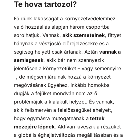
Te hova tartozol?
Földünk lakosságát a környezetvédelemhez
való hozzáállás alapján három csoportba
sorolhatjuk. Vannak,
akik szemetelnek
, fittyet
hánynak a vészjósló előrejelzésekre és a
segítség helyett csak ártanak. Aztán
vannak a
semlegesek
, akik bár nem szennyezik
jelentősen a környezetüket – vagy semennyire
-, de mégsem járulnak hozzá a környezet
megóvásának ügyéhez, inkább homokba
dugják a fejüket mondván nem az ő
problémájuk a kialakult helyzet. És vannak,
akik felismervén a felelősségüket ahelyett,
hogy egymásra mutogatnának a
tettek
mezejére lépnek
. Aktívan kiveszik a részüket
a globális éghajlatváltozás megállításában és a