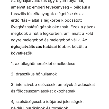
Az éghajlatváltozás egy olyan folyamat,
amelyet az emberi tevékenység – például a
fosszilis tüzelőanyagok elégetése és az
erdőirtás – által a légkörbe kibocsátott
üvegházhatású gázok okoznak. Ezek a gázok
megkötik a hőt a légkörben, ami miatt a Föld
egyre melegebbé és melegebbé válik. Az
éghajlatváltozás hatásai
többek között a
következők:
1, az átlaghőmérséklet emelkedése
2, drasztikus hőhullámok
3, intenzívebb esőzések, amelyek áradásokat
és földcsuszamlásokat okozhatnak
4, szélsőségesebb időjárási jelenségek,
például hurrikánok és tornádók.