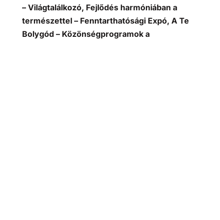
– Világtalálkozó, Fejlődés harmóniában a
természettel – Fenntarthatósági Expó, A Te
Bolygód – Közönségprogramok a
fenntarthatóságról, A Jövő Hősei – Ifjúsági
élményprogram a fenntarthatóságról.
Ez
utóbbi rendezvénynek egyik kiemelt célja az
volt, hogy a fiatal korosztály figyelmét is
felhívják a fenntartható életmód fontosságára.
Környezetvédelmi filozófiánk
A
Nubium Park
egy olyan környezetbarát hely,
ahol egyszerre lehet tanulni a természetről és
élvezni annak szépségét. Szintén mi is
fontosnak tartjuk a fiatalok érdeklődésének
felkeltését környezetünk megóvása érdekében,
így lehetőséget biztosítunk a gyermekek