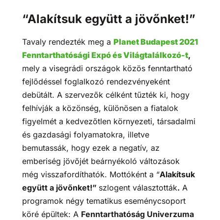
“Alakítsuk együtt a jövőnket!”
Tavaly rendezték meg a
Planet Budapest 2021
Fenntarthatósági Expó és Világtalálkozó-t
,
mely a visegrádi országok közös fenntartható
fejlődéssel foglalkozó rendezvényeként
debütált. A szervezők célként tűzték ki, hogy
felhívják a közönség, különösen a fiatalok
figyelmét a kedvezőtlen környezeti, társadalmi
és gazdasági folyamatokra, illetve
bemutassák, hogy ezek a negatív, az
emberiség jövőjét beárnyékoló változások
még visszafordíthatók. Mottóként a “
Alakítsuk
együtt a jövőnket!”
szlogent választották
.
A
programok négy tematikus eseménycsoport
köré épültek: A
Fenntarthatóság Univerzuma