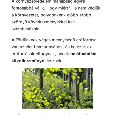
A környezetvédelem manapság egyre
fontosabbá válik. Hogy miért? Ha nem védjük
a környezetet, bolygónknak előbb-utóbb
szörnyű következményekkel kell
szembenéznie.
A Földünknek véges mennyiségű erőforrása
van az élet fenntartásához, és ha ezek az
erőforrások elfogynak, annak
beláthatatlan
következményei
lesznek.