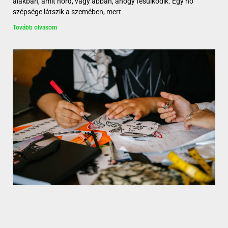
alakban, amit hord, vagy abban, ahogy fésülködik. Egy nő
szépsége látszik a szemében, mert
Tovább olvasom